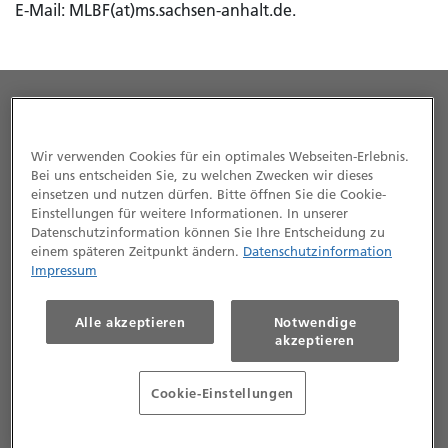
E-​Mail: MLBF(at)ms.sachsen-​anhalt.de.
Wir verwenden Cookies für ein optimales Webseiten-Erlebnis.
Bei uns entscheiden Sie, zu welchen Zwecken wir dieses
einsetzen und nutzen dürfen. Bitte öffnen Sie die Cookie-
Einstellungen für weitere Informationen. In unserer
© neue leben Lebensversicherung AG 2025
Datenschutzinformation können Sie Ihre Entscheidung zu
Impressum
einem späteren Zeitpunkt ändern.
Datenschutzinformation
Impressum
Datenschutz
Kontakt
Alle akzeptieren
Notwendige
Barrierefreiheit
akzeptieren
Vertrag widerrufen
Cookie-Einstellungen